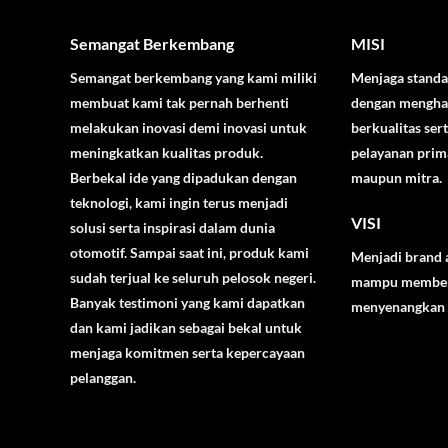
Semangat Berkembang
MISI
Semangat berkembang yang kami miliki
Menjaga standar
membuat kami tak pernah berhenti
dengan mengha
melakukan inovasi demi inovasi untuk
berkualitas se
meningkatkan kualitas produk.
pelayanan prim
Berbekal ide yang dipadukan dengan
maupun mitra.
teknologi, kami ingin terus menjadi
VISI
solusi serta inspirasi dalam dunia
otomotif. Sampai saat ini, produk kami
Menjadi brand 
sudah terjual ke seluruh pelosok negeri.
mampu member
Banyak testimoni yang kami dapatkan
menyenangkan b
dan kami jadikan sebagai bekal untuk
menjaga komitmen serta kepercayaan
pelanggan.