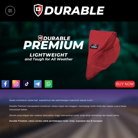
BUY NOW
Dalam kesibukan sehari-hari, kepraktisan dan perlindungan maksimal adalah kunci.
Durable Premium menawarkan kombinasi antara ringan dan tangguh, melindungi motor Anda dari segala cuaca tanpa
menambah beban.
Desain yang elegan dan material berkualitas tinggi memastikan mobil Anda tetap terlindungi dan tampil prima.
Durable Premium, solusi cerdas untuk perlindungan motor Anda, kapanpun dan di manapun.