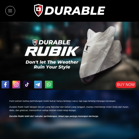
BUY NOW
Kami paham bahwa perlindungan motor bukan hanya tentang cuaca, tapi juga tentang menjaga kenangan.
Durable Rubik hadir dengan desain yang fleksibel dan bahan yang tangguh, mampu melindungi motor Anda dari hujan,
debu, dan goresan, memastikan setiap momen indah tetap terjaga.
Durable Rubik lebih dari sekadar perlindungan, tetapi juga penjaga kenangan berharga.