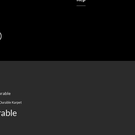
rable
Durable Karpet
able