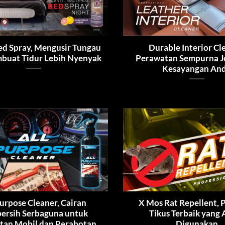
ed Spray, Mengusir Tungau
Durable Interior Cl
buat Tidur Lebih Nyenyak
Perawatan Sempurna J
Kesayangan An
Purpose Cleaner, Cairan
X Mos Rat Repellent, 
ersih Serbaguna untuk
Tikus Terbaik yang
tan Mobil dan Perabotan
Digunakan