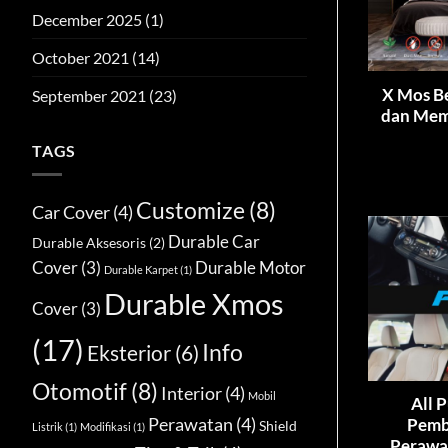
December 2025
(1)
October 2021
(14)
X Mos B
September 2021
(23)
dan Mem
TAGS
Customize
(8)
Car Cover
(4)
Durable Car
Durable Aksesoris
(2)
Cover
(3)
Durable Motor
Durable Karpet
(1)
Durable Xmos
Cover
(3)
(17)
Info
Eksterior
(6)
Otomotif
(8)
Interior
(4)
Mobil
All 
Perawatan
(4)
Pemb
Shield
Listrik
(1)
Modifikasi
(1)
Perawa