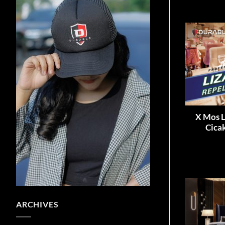
X Mos L
Cica
ARCHIVES