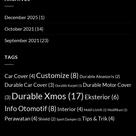
December 2025
(1)
October 2021
(14)
September 2021
(23)
TAGS
Customize
(8)
Car Cover
(4)
Durable Aksesoris
(2)
Durable Car Cover
(3)
Durable Motor Cover
Durable Karpet
(1)
Durable Xmos
(17)
Eksterior
(6)
(3)
Info Otomotif
(8)
Interior
(4)
Mobil Listrik
(1)
Modifikasi
(1)
Perawatan
(4)
Tips & Trik
(4)
Shield
(2)
Sport Damper
(1)