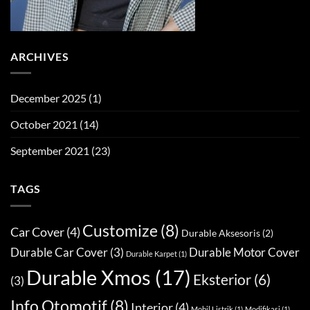
ARCHIVES
December 2025
(1)
October 2021
(14)
September 2021
(23)
TAGS
Customize
(8)
Car Cover
(4)
Durable Aksesoris
(2)
Durable Car Cover
(3)
Durable Motor Cover
Durable Karpet
(1)
Durable Xmos
(17)
Eksterior
(6)
(3)
Info Otomotif
(8)
Interior
(4)
Mobil Listrik
(1)
Modifikasi
(1)