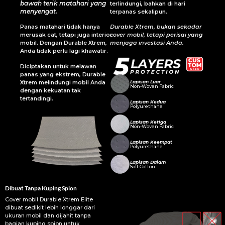
bawah terik matahari yang
terlindungi, bahkan di hari
menyengat.
terpanas sekalipun.
Panas matahari tidak hanya
Durable Xtrem, bukan sekadar
merusak cat, tetapi juga interior
cover mobil, tetapi perisai yang
mobil. Dengan Durable Xtrem,
menjaga investasi Anda.
Anda tidak perlu lagi khawatir.
Diciptakan untuk melawan
panas yang ekstrem, Durable
Xtrem melindungi mobil Anda
Lapisan Luar
Non-Woven Fabric
dengan kekuatan tak
tertandingi.
Lapisan Kedua
Polyurethane
Lapisan Ketiga
Non-Woven Fabric
Lapisan Keempat
Polyurethane
Lapisan Dalam
Soft Cotton
Dibuat Tanpa
Kuping Spion
Cover mobil Durable Xtrem Elite
dibuat sedikit lebih longgar dari
ukuran mobil dan dijahit tanpa
bagian kuping spion untuk