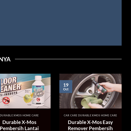
INYA
19
1
Oct
Oc
BLE XMOS HOME CARE
CAR CARE DURABLE XMOS HOME CARE
urable X-Mos
Durable X-Mos Easy
bersih Lantai
Remover Pembersih
Crhome Karat Stainless
Mobil & Rumah
READ MORE