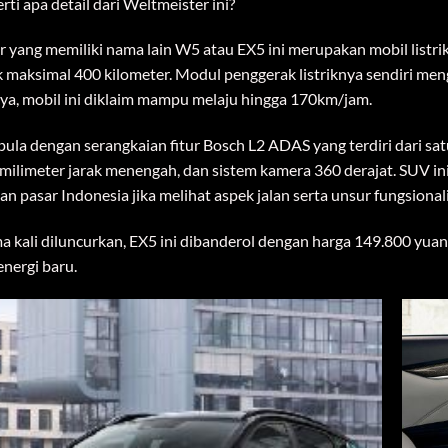
k maksimal 400 kilometer. Modul penggerak listriknya sendiri me
ya, mobil ini diklaim mampu melaju hingga 170km/jam.
pula dengan serangkaian fitur Bosch L2 ADAS yang terdiri dari sa
ilimeter jarak menengah, dan sistem kamera 360 derajat. SUV ini
an pasar Indonesia jika melihat aspek jalan serta unsur fungsional
a kali diluncurkan, EX5 ini dibanderol dengan harga 149.800 yua
nergi baru.