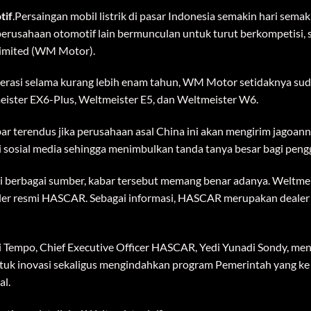
imited (WM Motor).
erasi selama kurang lebih enam tahun, WM Motor setidaknya suda
eister EX6-Plus, Weltmeister E5, dan Weltmeister W6.
r terendus jika perusahaan asal China ini akan mengirim jagoanny
i sosial media sehingga menimbulkan tanda tanya besar bagi penggi
ri berbagai sumber, kabar tersebut memang benar adanya. Weltmeis
aler resmi HASCAR. Sebagai informasi, HASCAR merupakan dealer
i Tempo, Chief Executive Officer HASCAR, Yedi Yunadi Sondy, m
tuk inovasi sekaligus mengindahkan program Pemerintah yang ke 
al.
rti apa detail dari Weltmeister ini?
 yang memiliki nama lain W5 atau EX5 ini merupakan mobil listri