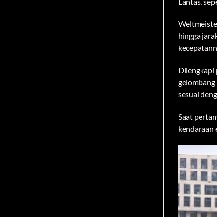
hingga jara
kecepatann
Dilengkapi 
gelombang m
sesuai deng
Saat pertam
kendaraan e