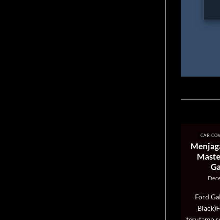
CAR COVER D
Menjaga W
Masterpi
Galax
December
Ford Galaxi
Black)Ford 
terutama seri
adalah