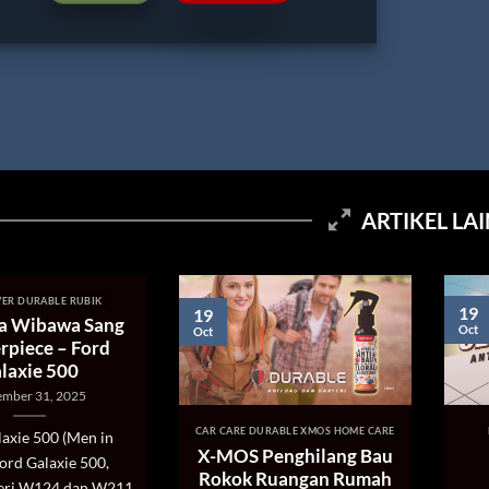
ARTIKEL LA
URABLE RUBIK
19
19
ibawa Sang
Oct
Oct
ece – Ford
ie 500
 31, 2025
CAR CARE DURABLE XMOS HOME CARE
DURA
e 500 (Men in
X-MOS Penghilang Bau
D
Galaxie 500,
Rokok Ruangan Rumah
Pem
 W124 dan W211
Penyegar Udara Mobil
 sebuah