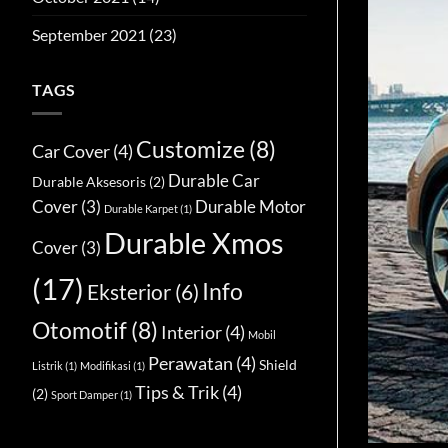
September 2021
(23)
TAGS
Customize
(8)
Car Cover
(4)
Durable Car
Durable Aksesoris
(2)
Cover
(3)
Durable Motor
Durable Karpet
(1)
Durable Xmos
Cover
(3)
(17)
Info
Eksterior
(6)
Otomotif
(8)
Interior
(4)
Mobil
Perawatan
(4)
Shield
Listrik
(1)
Modifikasi
(1)
Tips & Trik
(4)
(2)
Sport Damper
(1)
Info Otomo
ini banyak