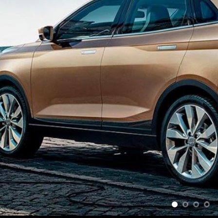
tif
.Persaingan mobil listrik di pasar Indonesia semakin hari sema
 perusahaan otomotif lain bermunculan untuk turut berkompetisi