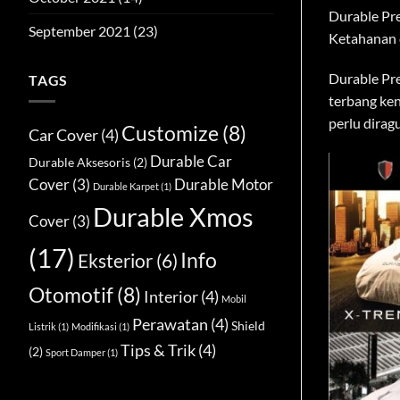
Durable Pre
September 2021
(23)
Ketahanan 
Durable Pre
TAGS
terbang ken
perlu dira
Customize
(8)
Car Cover
(4)
Durable Car
Durable Aksesoris
(2)
Cover
(3)
Durable Motor
Durable Karpet
(1)
Durable Xmos
Cover
(3)
(17)
Info
Eksterior
(6)
Otomotif
(8)
Interior
(4)
Mobil
Perawatan
(4)
Shield
Listrik
(1)
Modifikasi
(1)
Tips & Trik
(4)
(2)
Sport Damper
(1)