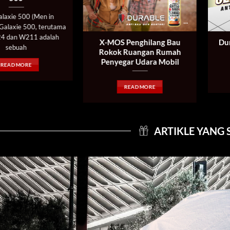
alaxie 500 (Men in
 Galaxie 500, terutama
24 dan W211 adalah
X-MOS Penghilang Bau
Dur
sebuah
Rokok Ruangan Rumah
Penyegar Udara Mobil
READ MORE
READ MORE
ARTIKLE YANG 