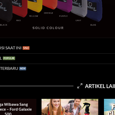
I SAAT INI
L
 TERBARU
ARTIKEL LA
ga Wibawa Sang
ece – Ford Galaxie
500