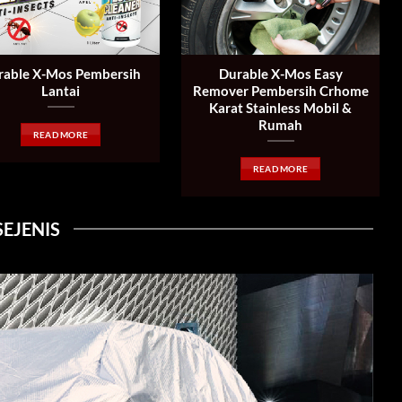
able X-Mos Pembersih
Durable X-Mos Easy
Lantai
Remover Pembersih Crhome
Karat Stainless Mobil &
Rumah
READ MORE
READ MORE
SEJENIS